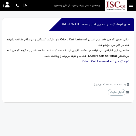
EN
چهاردهمین کنفرانس بین المللی مدیریت، گردشگری و تکنولوژی
صدور &nbsp;گواهی نامه بین المللی Oxford Cert Universal
امکان صدور گواهی نامه بین المللی Oxford Cert Universal برای شرکت کنندگان و دارندگان مقالات پذیرفته
شده در کنفرانس فراهم شد.
متقاضیان این کنفرانس می توانند در صفحه کاربری خود قسمت ثبت خدمات/ خدمات ویژه گزینه گواهی نامه
بین المللی Oxford Cert Universal را انتخاب و تعرفه مربوطه را پرداخت کنند.
نمونه گواهی نامه Oxford Cert Universal
یک شنبه 23 مرداد 1401 (3 سال قبل )
اخبار سایت