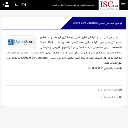
EN
چهاردهمین کنفرانس بین المللی مدیریت، گردشگری و تکنولوژی
گواهی نامه بین المللی Oxford Cert Universal
... به پاس قدردانی از کوشش های علمی پژوهشگران ارجمند و بر اساس
هماهنگی های صورت گرفته امکان صدور گواهی نامه بین المللی Oxford Cert
Universal برای متقاضیان، شرکت کنندگان در کارگاههای آموزشی و دارندگان
مقالات پذیرفته شده کنفرانس فراهم شد. برای ثبت نام وارد صفحه کاربری خود شده و در بخش ثبت خدمات و
پرداخت تعرفه ها. قسمت خدمات ویژه گزینه گواهی نامه بین المللی Oxford Cert Universal را به تعداد مورد
نظر انتخاب کنید.
واتساپ پشتیبانی 09054835293
1399/05/21 (3 سال قبل )
اخبار سایت