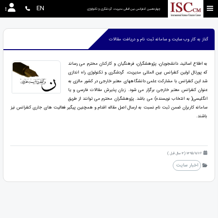
EN
چهاردهمین کنفرانس بین المللی مدیریت، گردشگری و تکنولوژی
آغاز به کار وب سایت و سامانه ثبت نام و دریافت مقالات
به اطلاع اساتید، دانشجویان، پژوهشگران، فرهنگیان و کارکنان محترم می رساند
که پورتال اولین کنفرانس بین المللی مدیریت، گردشگری و تکنولوژی راه اندازی
شد این کنفرانس با مشارکت علمی دانشگاههای معتبر خارجی در کشور مالزی به
عنوان کنفرانس معتبر خارجی برگزار می شود. زبان پذیرش مقالات فارسی و یا
انگلیسی( به انتخاب نویسنده) می باشد. پژوهشگران محترم می توانند از طریق
سامانه کاربران ضمن ثبت نام نسبت به ارسال اصل مقاله اقدام و همچنین پیگیر فعالیت های جاری کنفرانس نیز
باشند.
1395/11/26 (3 سال قبل )
اخبار سایت